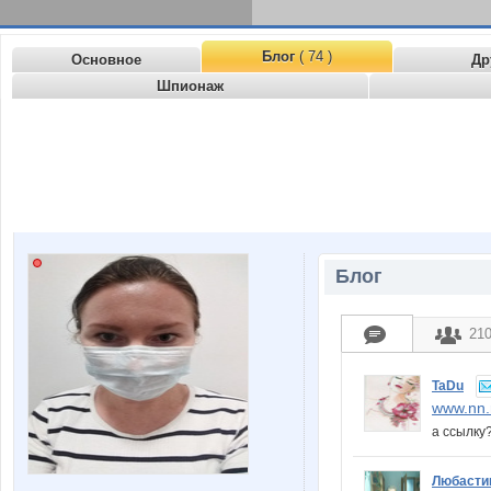
Блог
( 74 )
Основное
Др
Шпионаж
Блог
21
TaDu
www.nn.
а ссылку
Любасти