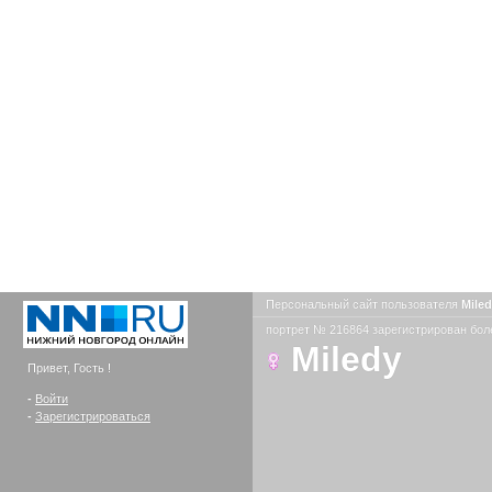
Персональный сайт пользователя
Mile
портрет № 216864 зарегистрирован боле
Miledy
Привет, Гость !
-
Войти
-
Зарегистрироваться