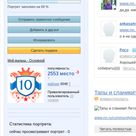
www.nn.
Портрет заполнен на 69 %
да,да. н
Отправить приватное сообщение
ankasam
www.nn.
Добавить в друзья
о я не о
Игнорировать
Росо
Сделать подарок
коммент
Мой малыш - Основной
Хорошей 
собирать)))))
Читать
популярность:
-3
2553 место
↓
рейтинг
6548
?
Тапы и сланики!
Привилегированный
пользователь
10
комментировать
уровня
www.nn.ru/community/sp/
Статистика портрета:
Читать полностью
сейчас просматривают портрет - 0